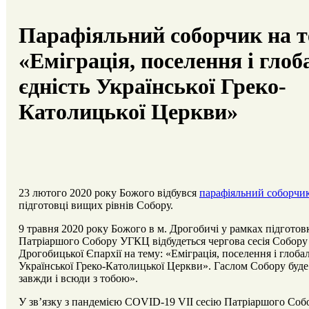
Парафіяльний соборчик на т
«Еміграція, поселення і гло
єдність Української Греко-
Католицької Церкви»
23 лютого 2020 року Божого відбувся
парафіяльний соборчи
підготовці вищих рівнів Собору.
9 травня 2020 року Божого в м. Дрогобичі у рамках підготовк
Патріаршого Собору УГКЦ відбудеться чергова сесія Собору
Дрогобицької Єпархії на тему: «Еміграція, поселення і глоба
Української Греко-Католицької Церкви». Гаслом Собору буде
завжди і всюди з тобою».
У зв’язку з пандемією COVID-19 VІІ сесію Патріаршого Соб