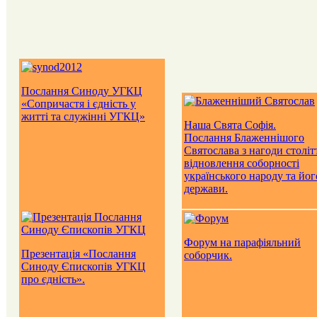
Послання Синоду УГКЦ
«Сопричастя і єдність у
житті та служінні УГКЦ»
Наша Свята Софія.
Послання Блаженнішого
Святослава з нагоди століт
відновлення соборності
українського народу та йог
держави.
Форум на парафіяльний
Презентація «Послання
соборчик.
Синоду Єпископів УГКЦ
про єдність».