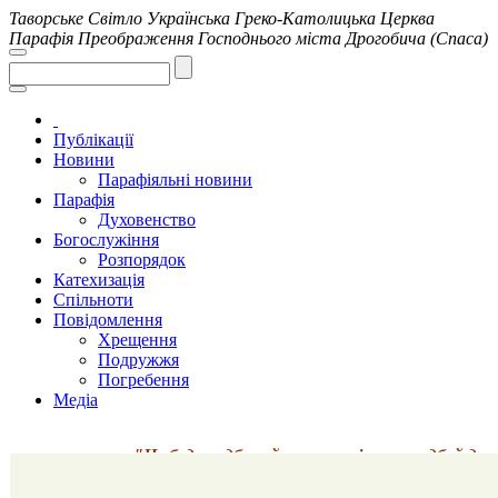
Таворське Світло
Українська Греко-Католицька Церква
Парафія Преображення Господнього міста Дрогобича (Спаса)
Публікації
Новини
Парафіяльні новини
Парафія
Духовенство
Богослужіння
Розпорядок
Катехизація
Спільноти
Повідомлення
Хрещення
Подружжя
Погребення
Медіа
"Не будь недбалий у молитві; не занедбуй давати м