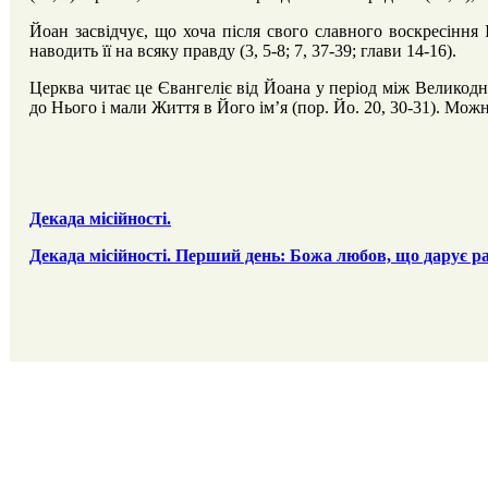
Йоан засвідчує, що хоча після свого славного воскресіння
наводить її на всяку правду (3, 5-8; 7, 37-39; глави 14-16).
Церква читає це Євангеліє від Йоана у період між Великодне
до Нього і мали Життя в Його ім’я (пор. Йо. 20, 30-31). Мо
Декада місійності.
Декада місійності. Перший день: Божа любов, що дарує ра