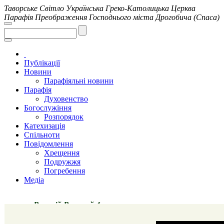
Таворське Світло
Українська Греко-Католицька Церква
Парафія Преображення Господнього міста Дрогобича (Спаса)
Публікації
Новини
Парафіяльні новини
Парафія
Духовенство
Богослужіння
Розпорядок
Катехизація
Спільноти
Повідомлення
Хрещення
Подружжя
Погребення
Медіа
ій Великий 4