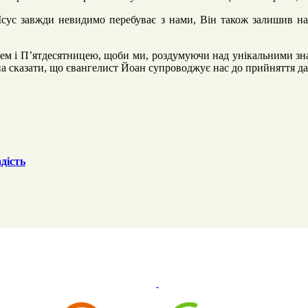
 Ісус завжди невидимо перебуває з нами, Він також залишив н
м і П’ятдесятницею, щоби ми, роздумуючи над унікальними знака
жна сказати, що євангелист Йоан супроводжує нас до прийняття да
дість