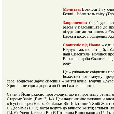
Молитва:
Вознісся Ти у сла
Божий, Ізбавитель світу.
(Тро
Запрошення:
У цей урочист
разом у паломництво до пр
літургійними читаннями Єва
Церкви щодо поширення Хрис
Євангеліє від Йоана
– один 
Відчуваємо, що автор був бл
наш Спаситель, молився про 
Важливо, щоби Євангеліє від
роду.
Це – унікальне свідчення пр
Божественного задуму: предв
себе, водночас дарує спасіння – життя вічне. Будучи Друг
Христа - це єдина дорога до Отця і життя вічного.
Святий Йоан радісно проголошує, що на противагу речам, я
Старому Завіті (Вих. 3, 14). Цей надзвичайно важливий вис
в Ісусі та через Нього: бо тільки Він Є Істинний Хліб Життя 
Є Дверима (10, 7), котрі ведуть до вічного життя; і тільки
(14, 6). Урешті, тільки Він Є Правдива Виноградина (15, 1),