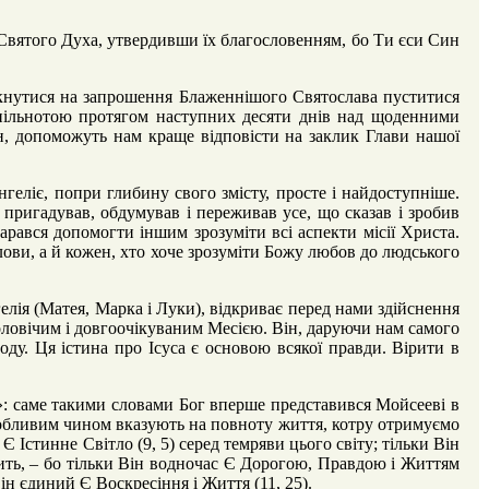
Святого Духа, утвердивши їх благословенням, бо Ти єси Син
укнутися на запрошення Блаженнішого Святослава пуститися
пільнотою протягом наступних десяти днів над щоденними
н, допоможуть нам краще відповісти на заклик Глави нашої
геліє, попри глибину свого змісту, просте і найдоступніше.
 пригадував, обдумував і переживав усе, що сказав і зробив
арався допомогти іншим зрозуміти всі аспекти місії Христа.
ови, а й кожен, хто хоче зрозуміти Божу любов до людського
лія (Матея, Марка і Луки), відкриває перед нами здійснення
оловічим і довгоочікуваним Месією. Він, даруючи нам самого
ду. Ця істина про Ісуса є основою всякої правди. Вірити в
»: саме такими словами Бог вперше представився Мойсееві в
особливим чином вказують на повноту життя, котру отримуємо
Є Істинне Світло (9, 5) серед темряви цього світу; тільки Він
адить, – бо тільки Він водночас Є Дорогою, Правдою і Життям
ін єдиний Є Воскресіння і Життя (11, 25).