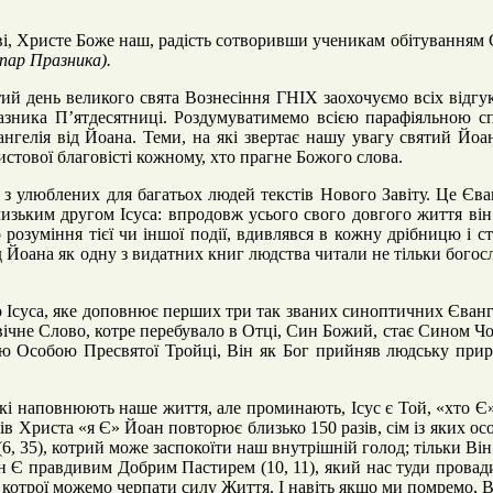
ві, Христе Боже наш, радість сотворивши ученикам обітуванням 
пар Празника).
ий день великого свята Вознесіння ГНІХ заохочуємо всіх відг
азника П’ятдесятниці. Роздумуватимемо всією парафіяльною с
нгелія від Йоана. Теми, на які звертає нашу увагу святий Йоа
тової благовісті кожному, хто прагне Божого слова.
з улюблених для багатьох людей текстів Нового Завіту. Це Єван
изьким другом Ісуса: впродовж усього свого довгого життя він
розуміння тієї чи іншої події, вдивлявся в кожну дрібницю і ст
 Йоана як одну з видатних книг людства читали не тільки богосл
о Ісуса, яке доповнює перших три так званих синоптичних Єванге
ічне Слово, котре перебувало в Отці, Син Божий, стає Сином Ч
ою Особою Пресвятої Тройці, Він як Бог прийняв людську приро
кі наповнюють наше життя, але проминають, Ісус є Той, «хто Є
лів Христа «я Є» Йоан повторює близько 150 разів, сім із яких 
(6, 35), котрий може заспокоїти наш внутрішній голод; тільки Він 
 Він Є правдивим Добрим Пастирем (10, 11), який нас туди пров
 з котрої можемо черпати силу Життя. І навіть якщо ми помремо, В