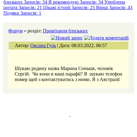
близьких
Записів: 34
Я рекомендую
Записів: 34
Улюблена
цитата
Записів: 21
Цікаві історії
Записів: 25
Вірші
Записів: 43
Подяки
Записів: 1
Форум
» розділ:
Привітання близьких
Автор:
Оксана Гуль
| Дата: 08.03.2022, 06:57
Шукаю родину назва Марина Сеньків, чоловік
Сергій. Чи вони в ваші парафії? Я шукаю телефон
номер щоб з контактуватись з ними. Я з Австралії