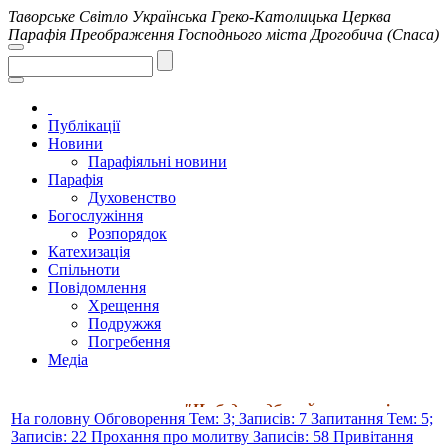
Таворське Світло
Українська Греко-Католицька Церква
Парафія Преображення Господнього міста Дрогобича (Спаса)
Публікації
Новини
Парафіяльні новини
Парафія
Духовенство
Богослужіння
Розпорядок
Катехизація
Спільноти
Повідомлення
Хрещення
Подружжя
Погребення
Медіа
"Не будь недбалий у молитві; не занедбу
На головну
Обговорення
Тем: 3; Записів: 7
Запитання
Тем: 5;
Записів: 22
Прохання про молитву
Записів: 58
Привітання