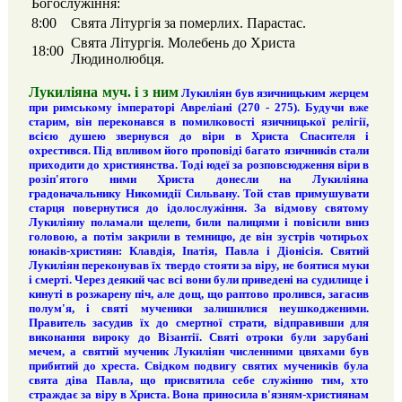
Богослужіння:
8:00
Свята Літургія за померлих. Парастас.
Свята Літургія. Молебень до Христа
18:00
Людинолюбця.
Лукиліяна муч. і з ним
Лукиліян був язичницьким жерцем
при римському імператорі Авреліані (270 - 275). Будучи вже
старим, він переконався в помилковості язичницької релігії,
всією душею звернувся до віри в Христа Спасителя і
охрестився. Під впливом його проповіді багато язичників стали
приходити до християнства. Тоді юдеї за розповсюдження віри в
розіп'ятого ними Христа донесли на Лукиліяна
градоначальнику Никомидії Сильвану. Той став примушувати
старця повернутися до ідолослужіння. За відмову святому
Лукиліяну поламали щелепи, били палицями і повісили вниз
головою, а потім закрили в темницю, де він зустрів чотирьох
юнаків-християн: Клавдія, Іпатія, Павла і Діонісія. Святий
Лукиліян переконував їх твердо стояти за віру, не боятися муки
і смерті. Через деякий час всі вони були приведені на судилище і
кинуті в розжарену піч, але дощ, що раптово пролився, загасив
полум'я, і святі мученики залишилися неушкодженими.
Правитель засудив їх до смертної страти, відправивши для
виконання вироку до Візантії. Святі отроки були зарубані
мечем, а святий мученик Лукиліян численними цвяхами був
прибитий до хреста. Свідком подвигу святих мучеників була
свята діва Павла, що присвятила себе служінню тим, хто
страждає за віру в Христа. Вона приносила в'язням-християнам