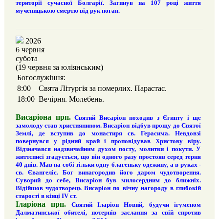
території сучасної Болгарії. Загинув на 107 році життя
мученицькою смертю від рук поган.
2026
6 червня
субота
(19 червня за юліянським)
Богослужіння:
8:00
Свята Літургія за померлих. Парастас.
18:00
Вечірня. Молебень.
Висаріона прп.
Святий Висаріон походив з Єгипту і ще
замолоду став християнином. Висаріон відбув прощу до Святої
Землі, де вступив до монастиря св. Герасима. Невдовзі
повернувся у рідний край і проповідував Христову віру.
Відзначався надзвичайним духом посту, молитви і покути. У
життєписі згадується, що він одного разу простояв серед терня
40 днів. Мав на собі тільки одну благеньку одежину, а в руках -
св. Євангеліє. Бог винагородив його даром чудотворення.
Суворий до себе, Висаріон був милосердним до ближніх.
Відійшов чудотворець Висаріон по вічну нагороду в глибокій
старості в кінці IV ст.
Іларіона прп.
Святий Іларіон Новий, будучи ігуменом
Далматинської обителі, потерпів заслання за свій спротив