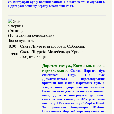
св. Митрофан був у великій пошані. На його честь збудували в
Царгороді величну церкву в половині IV ст.
2026
5 червня
п'ятниця
(18 червня за юліянським)
Богослужіння:
8:00
Свята Літургія за здоров'я. Соборова.
Свята Літургія. Молебень до Христа
18:00
Людинолюбця.
Доротея свмуч., Косми мч. пресв.
вірменського.
Святий Доротей був
єпископом Тиру. Під час
Діоклетіанового переслідування
християн він зазнав жорстоких мук, а
згодом його відправили на заслання.
Коли настали для християн спокійніші
часи, Доротей повернувся до своєї
єпископської столиці й 325 року взяв
участь у І Вселенському Соборі в Нікеї.
За правління імператора Юліана
Відступника Доротей переховувався на