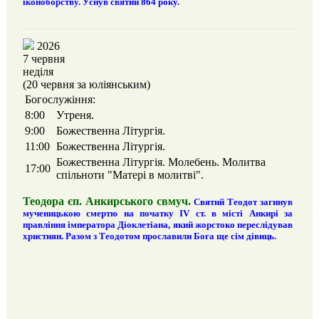
іконоборству. Уснув святий 864 року.
2026
7 червня
неділя
(20 червня за юліянським)
Богослужіння:
8:00
Утреня.
9:00
Божественна Літургія.
11:00
Божественна Літургія.
Божественна Літургія. Молебень. Молитва
17:00
спільноти "Матері в молитві".
Теодора єп. Анкирського свмуч.
Святий Теодот загинув
мученицькою смертю на початку IV ст. в місті Анкирі за
правління імператора Діоклетіана, який жорстоко переслідував
християн. Разом з Теодотом прославили Бога ще сім дівиць.