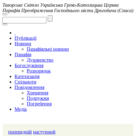
Таворське Світло
Українська Греко-Католицька Церква
Парафія Преображення Господнього міста Дрогобича (Спаса)
Публікації
Новини
Парафіяльні новини
Парафія
Духовенство
Богослужіння
Розпорядок
Катехизація
Спільноти
Повідомлення
Хрещення
Подружжя
Погребення
Медіа
Слава 
попередній
наступний