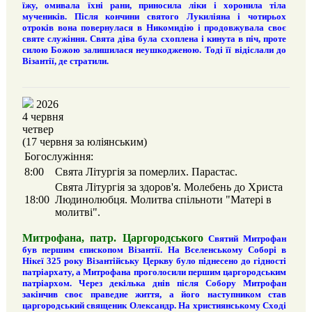
їжу, омивала їхні рани, приносила ліки і хоронила тіла
мучеників. Після кончини святого Лукиліяна і чотирьох
отроків вона повернулася в Никомидію і продовжувала своє
святе служіння. Свята діва була схоплена і кинута в піч, проте
силою Божою залишилася неушкодженою. Тоді її відіслали до
Візантії, де стратили.
2026
4 червня
четвер
(17 червня за юліянським)
Богослужіння:
8:00
Свята Літургія за померлих. Парастас.
Свята Літургія за здоров'я. Молебень до Христа
18:00
Людинолюбця. Молитва спільноти "Матері в
молитві".
Митрофана, патр. Царгородського
Святий Митрофан
був першим єпископом Візантії. На Вселенському Соборі в
Нікеї 325 року Візантійську Церкву було піднесено до гідності
патріархату, а Митрофана проголосили першим царгородським
патріархом. Через декілька днів після Собору Митрофан
закінчив своє праведне життя, а його наступником став
царгородський священик Олександр. На християнському Сході