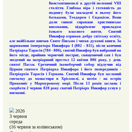
Константинополі в другій половині VIII
століття. Глибока віра і готовність до
подвигу були закладені в ньому його
батьками, Теодором і Євдокією. Вони
дали синові справжнє християнське
виховання, підкріплене прикладом
їхнього власного життя. Святий
Никифор отримав добру світську освіту,
але найбільше вивчав Святе Письмо і читав духовні книги. За
царювання імператора Никифора I (802 - 811), після кончини
Патріарха Тарасія (784 - 806), святий Никифор був вибраний на
його місце, прийняв чернечий постриг, священичий сан і був
зведений на патріарший престол 12 квітня 806 року, у день
святої Пасхи. Єретичний іконоборчий собор відлучив від
Церкви святого Патріарха Никифора і його попередників -
Патріархів Тарасія і Германа. Святий Никифор був засланий
спочатку до монастиря в Хрісополі, а потім - на острів
Проконніс у Мармуровому морі. Після 13 років заслань і
скорботи 2 червня 828 року святий Патріарх Никифор уснув у
вигнанні.
2026
3 червня
середа
(16 червня за юліянським)