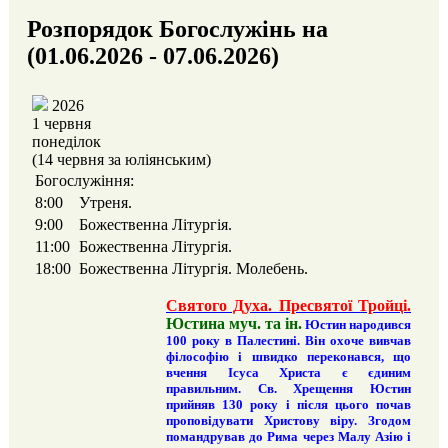
Розпорядок Богослужінь на
(01.06.2026 - 07.06.2026)
2026
1 червня
понеділок
(14 червня за юліянським)
Богослужіння:
8:00
Утреня.
9:00
Божественна Літургія.
11:00
Божественна Літургія.
18:00
Божественна Літургія. Молебень.
Святого Духа. Пресвятої Тройці.
Юстина муч. та ін.
Юстин народився
100 року в Палестині. Він охоче вивчав
філософію і швидко переконався, що
вчення Ісуса Христа є єдиним
правильним. Св. Хрещення Юстин
прийняв 130 року і після цього почав
проповідувати Христову віру. Згодом
помандрував до Рима через Малу Азію і