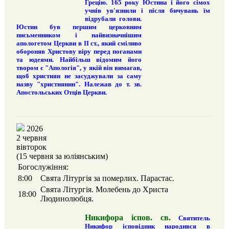
Грецію. 165 року Юстина і його сімох
учнів ув'язнили і після бичувань їм
відрубали голови.
Юстин був першим церковним
письменником і найвизначнішим
апологетом Церкви в II ст., який сміливо
обороняв Христову віру перед поганами
та юдеями. Найбільш відомим його
твором є "Апологія", у якій він вимагав,
щоб християн не засуджували за саму
назву "християнин". Належав до т. зв.
Апостольських Отців Церкви.
2026
2 червня
вівторок
(15 червня за юліянським)
Богослужіння:
8:00
Свята Літургія за померлих. Парастас.
Свята Літургія. Молебень до Христа
18:00
Людинолюбця.
Никифора іспов. св.
Святитель
Никифор ісповідник народився в