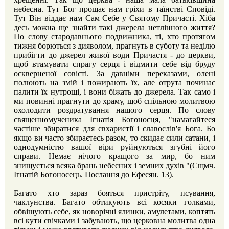
небесна. Тут Бог прощає нам гріхи в таїнстві Сповіді.
Тут Він віддає нам Сам Себе у Святому Причасті. Хіба
десь можна ще знайти такі джерела нетлінного життя?
По слову стародавнього подвижника, ті, хто протягом
тижня борються з дияволом, прагнуть в суботу та неділю
прибігти до джерел живої води Причастя - до церкви,
щоб втамувати спрагу серця і відмити себе від бруду
оскверненої совісті. За давніми переказами, олені
полюють на змій і пожирають їх, але отрута починає
палити їх нутрощі, і вони біжать до джерела. Так само і
ми повинні прагнути до храму, щоб спільною молитвою
охолодити роздратування нашого серця. По слову
священномученика Ігнатія Богоносця, "намагайтеся
частіше збиратися для євхаристії і славослів'я Бога. Бо
якщо ви часто збираєтесь разом, то скидає сили сатани, і
однодумністю вашої віри руйнуються згубні його
справи. Немає нічого кращого за мир, бо ним
знищується всяка брань небесних і земних духів "(Сщмч.
Ігнатій Богоносець. Послання до Ефесян. 13).
Багато хто зараз бояться пристріту, псування,
чаклунства. Багато обтикують всі косяки голками,
обвішують себе, як новорічні ялинки, амулетами, коптять
всі кути свічками і забувають, що церковна молитва одна