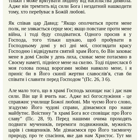
тільки і може врятувати людину від насильства диявола.
Адже він тремтить від сили Бога і нездатний нашкодити
тому, хто перебуває в Божій любові.
Як співав цар Давид: "Якщо ополчиться проти мене
полк, не злякається серце моє; якщо повстане проти мене
війна, і тоді буду сподіватися. Одного просив я у
Господа, того тільки шукаю, щоб пробувати в
Господньому домі у всі дні мої, споглядати красу
Господню і відвідувати святий храм Його, бо Він заховає
мене в домі Своїм у день лиха, сховає мене потаємно в
Своєму наметі, підніесе мене на скелю. Тоді піднеслася б
моя голова понад ворогами моїми навколо мене, і я
приніс би в Його скинії жертви славослів'я, став би
співати і славити перед Господом "(Пс. 26, 3 6).
Але мало того, що в храмі Господь захищає нас і дає нам
сили. Він ще й вчить нас. Адже всі богослужіння - це
справжнє училище Божої любові. Ми чуємо Його слово,
згадуємо Його чудові справи, дізнаємося про наше
майбутнє. Воістину "в храмі Бога все сповіщає про Його
славу" (Пс. 28, 9). Перед нашими очима проходять
подвиги мучеників, перемоги подвижників, мужність
царів і священиків. Ми дізнаємося про Його таємничу
природу, про те спасіння, яке дав нам Христос. Тут ми