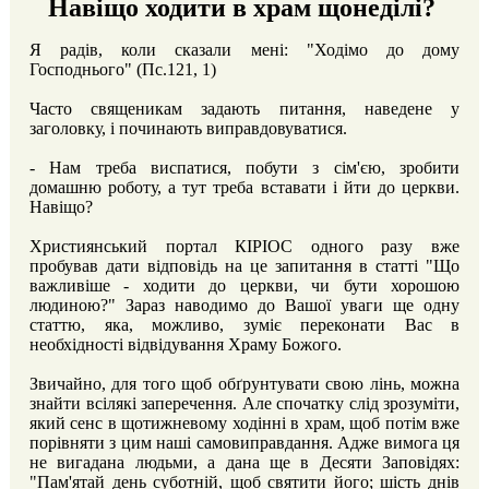
Навіщо ходити в храм щонеділі?
Я радів, коли сказали мені: "Ходімо до дому
Господнього" (Пс.121, 1)
Часто священикам задають питання, наведене у
заголовку, і починають виправдовуватися.
- Нам треба виспатися, побути з сім'єю, зробити
домашню роботу, а тут треба вставати і йти до церкви.
Навіщо?
Християнський портал КІРІОС одного разу вже
пробував дати відповідь на це запитання в статті "Що
важливіше - ходити до церкви, чи бути хорошою
людиною?" Зараз наводимо до Вашої уваги ще одну
статтю, яка, можливо, зуміє переконати Вас в
необхідності відвідування Храму Божого.
Звичайно, для того щоб обґрунтувати свою лінь, можна
знайти всілякі заперечення. Але спочатку слід зрозуміти,
який сенс в щотижневому ходінні в храм, щоб потім вже
порівняти з цим наші самовиправдання. Адже вимога ця
не вигадана людьми, а дана ще в Десяти Заповідях:
"Пам'ятай день суботній, щоб святити його; шість днів