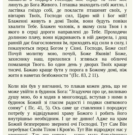
линуть до Бога Живого. І пташка знаходить собі житло, і
ластівка гніздо собі, де покласти пташенят своїх, у
вівтарях Твоїх, Господи сил, Царю мій і Бог мій!
Блаженні живуть в домі Твоїм, вони будуть повіки
хвалити Тебе. Блажен чоловік, в якому сила Твоя і в
якого в серці дороги направлені до Тебе. Проходячи
долиною плачу, вони відкривають в ній джерела, і дощ
ранній дає благословення їм, приходять від сили в силу, і
показуються перед Богом у Сіоні. Господи, Боже сил!
Почуй молитву мою, почуй, Боже Яковів! Боже,
захиснику наш, прихилися і зглянься на обличчі
помазанця Твого. Бо один день у дворах Твоїх краще
тисячі. Бажаю краще бути у порога в Божому домі, ніж
жити в наметах безбожности "(Пс. 83, 2 11).
Коли він був у вигнанні, то плакав кожен день, що не
може увійти в будинок Бога: "Згадуючи про це, виливаю
душу мою, бо я ходив в многолюдді, вступав з ними в
будинок Божий зі гласом радості і подяки святкового
сонму" ( Пс. 41, 5). Ось саме це ставлення і породжує
потребу у відвідуванні храму Божого і робить його
внутрішньо необхідним. І це не дивно! Адже на храм
Божий безперервно звернені очі Господні. Тут Сам Він
перебуває Своїм Тілом і Кров'ю. Тут Він відроджує нас у
хрещенні. Так що церква - наша мала батьківщина