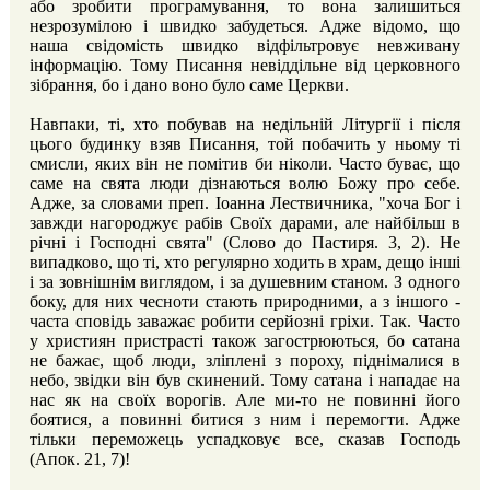
або зробити програмування, то вона залишиться
незрозумілою і швидко забудеться. Адже відомо, що
наша свідомість швидко відфільтровує невживану
інформацію. Тому Писання невіддільне від церковного
зібрання, бо і дано воно було саме Церкви.
Навпаки, ті, хто побував на недільній Літургії і після
цього будинку взяв Писання, той побачить у ньому ті
смисли, яких він не помітив би ніколи. Часто буває, що
саме на свята люди дізнаються волю Божу про себе.
Адже, за словами преп. Іоанна Лествичника, "хоча Бог і
завжди нагороджує рабів Своїх дарами, але найбільш в
річні і Господні свята" (Слово до Пастиря. 3, 2). Не
випадково, що ті, хто регулярно ходить в храм, дещо інші
і за зовнішнім виглядом, і за душевним станом. З одного
боку, для них чесноти стають природними, а з іншого -
часта сповідь заважає робити серйозні гріхи. Так. Часто
у християн пристрасті також загострюються, бо сатана
не бажає, щоб люди, зліплені з пороху, піднімалися в
небо, звідки він був скинений. Тому сатана і нападає на
нас як на своїх ворогів. Але ми-то не повинні його
боятися, а повинні битися з ним і перемогти. Адже
тільки переможець успадковує все, сказав Господь
(Апок. 21, 7)!