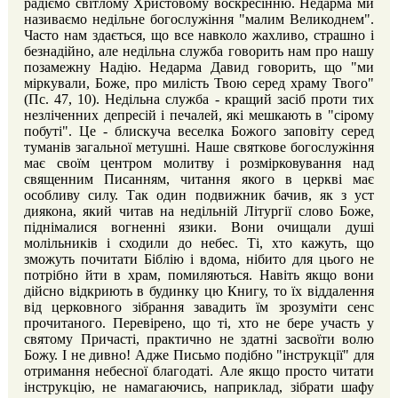
радіємо світлому Христовому воскресінню. Недарма ми
називаємо недільне богослужіння "малим Великоднем".
Часто нам здається, що все навколо жахливо, страшно і
безнадійно, але недільна служба говорить нам про нашу
позамежну Надію. Недарма Давид говорить, що "ми
міркували, Боже, про милість Твою серед храму Твого"
(Пс. 47, 10). Недільна служба - кращий засіб проти тих
незліченних депресій і печалей, які мешкають в "сірому
побуті". Це - блискуча веселка Божого заповіту серед
туманів загальної метушні. Наше святкове богослужіння
має своїм центром молитву і розмірковування над
священним Писанням, читання якого в церкві має
особливу силу. Так один подвижник бачив, як з уст
диякона, який читав на недільній Літургії слово Боже,
піднімалися вогненні язики. Вони очищали душі
молільників і сходили до небес. Ті, хто кажуть, що
зможуть почитати Біблію і вдома, нібито для цього не
потрібно йти в храм, помиляються. Навіть якщо вони
дійсно відкриють в будинку цю Книгу, то їх віддалення
від церковного зібрання завадить їм зрозуміти сенс
прочитаного. Перевірено, що ті, хто не бере участь у
святому Причасті, практично не здатні засвоїти волю
Божу. І не дивно! Адже Письмо подібно "інструкції" для
отримання небесної благодаті. Але якщо просто читати
інструкцію, не намагаючись, наприклад, зібрати шафу