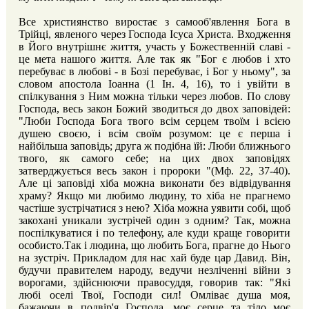
Все християнство виростає з самооб'явлення Бога в
Трійці, явленого через Господа Ісуса Христа. Входження
в Його внутрішнє життя, участь у Божественній славі -
це мета нашого життя. Але так як "Бог є любов і хто
перебуває в любові - в Бозі перебуває, і Бог у ньому", за
словом апостола Іоанна (1 Ін. 4, 16), то і увійти в
спілкування з Ним можна тільки через любов. По слову
Господа, весь закон Божий зводиться до двох заповідей:
"Люби Господа Бога твого всім серцем твоїм і всією
душею своєю, і всім своїм розумом: це є перша і
найбільша заповідь; друга ж подібна їй: Люби ближнього
твого, як самого себе; на цих двох заповідях
затверджується весь закон і пророки "(Мф. 22, 37-40).
Але ці заповіді хіба можна виконати без відвідування
храму? Якщо ми любимо людину, то хіба не прагнемо
частіше зустрічатися з нею? Хіба можна уявити собі, щоб
закохані уникали зустрічей один з одним? Так, можна
поспілкуватися і по телефону, але куди краще говорити
особисто.Так і людина, що любить Бога, прагне до Нього
на зустріч. Прикладом для нас хай буде цар Давид. Він,
будучи правителем народу, ведучи незліченні війни з
ворогами, здійснюючи правосуддя, говорив так: "Які
любі оселі Твої, Господи сил! Омліває душа моя,
бажаючи в подвір'я Господа, моє серце та тіло моє