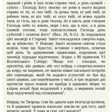
працюй і роби в них всякі справи твої, а день сьомий -
субота - Господу, Богу твоєму: не роби в нього жодної
справи ні ти, ні син твій, та дочка твоя, ні раб твій, ні
рабиня твоя, ні віл твій, ні осел твій, ні всяка худоба
твоя, ні гість, що в домі твоєму, бо в шість днів створив
Господь небо та землю, море і все, що в них, а в день
сьомий спочив, тому поблагословив Господь день
суботній і освятив його" (Вих. 20, 8-11). За порушення
цієї заповіді в Старому Завіті покладалася смертна кара,
як за вбивство. У Новому Завіті великим святом стала
неділя, тому що Христос, вставши з мертвих, освятив
цей день. За церковними правилами, порушник цієї
заповіді підпадає відлученню. Згідно з 80 правилом VI
Вселенського Собору: "Якщо хто - єпископ, чи
пресвітер, або диякон, або хто небудь з сопричисленних
до кліру, чи мирянин, не маючи ніякої нагальної потреби
або перешкоди, який би надовго усунутий не був від
своєї церкви, але перебуваючи у місті, в три недільні дні
протягом трьох тижнів не прийде в церковні збори: то
клірик нехай буде видалений з кліру, а мирянин нехай
буде відлучений від спілкування".
Навряд чи Творець став би давати нам безглузді веління,
та й церковні правила написані зовсім не для того, щоб
мучити людей. У чому ж сенс цієї заповіді?