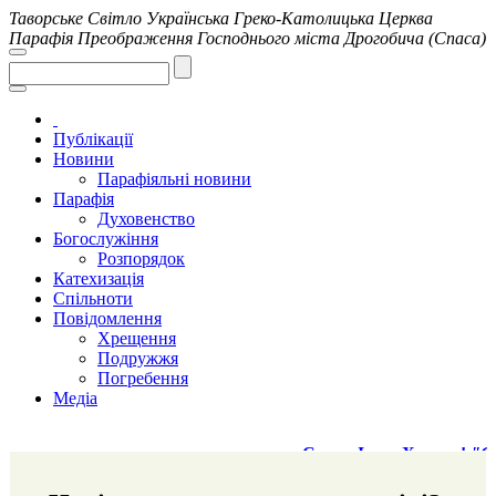
Таворське Світло
Українська Греко-Католицька Церква
Парафія Преображення Господнього міста Дрогобича (Спаса)
Публікації
Новини
Парафіяльні новини
Парафія
Духовенство
Богослужіння
Розпорядок
Катехизація
Спільноти
Повідомлення
Хрещення
Подружжя
Погребення
Медіа
Слава Ісусу Христу!
"Священик ма