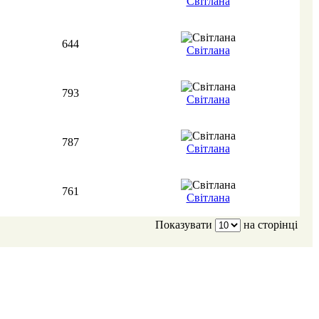
Світлана
644
Світлана
793
Світлана
787
Світлана
761
Світлана
Показувати
на сторінці