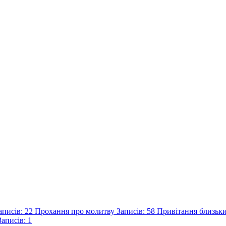
Записів: 22
Прохання про молитву
Записів: 58
Привітання близьк
Записів: 1