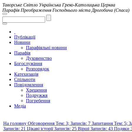
Таворське Світло
Українська Греко-Католицька Церква
Парафія Преображення Господнього міста Дрогобича (Спаса)
Публікації
Новини
Парафіяльні новини
Парафія
Духовенство
Богослужіння
Розпорядок
Катехизація
Спільноти
Повідомлення
Хрещення
Подружжя
Погребення
Медіа
На головну
Обговорення
Тем: 3; Записів: 7
Запитання
Тем: 5; 
Записів: 21
Цікаві історії
Записів: 25
Вірші
Записів: 43
Подяки