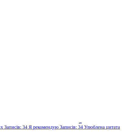
Язик того, хто молиться - це рука, яка обі
их
Записів: 34
Я рекомендую
Записів: 34
Улюблена цитата